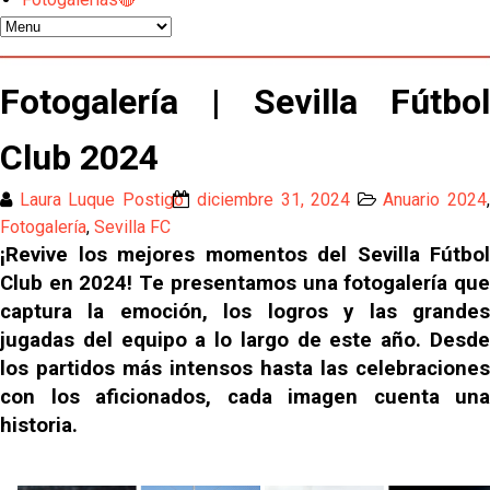
Vargas y Sow se incorporan al grupo en la sesión
del martes
Odysseas Vlachodimos: “El objetivo es mejorar la
Fotogalería | Sevilla Fútbol
temporada pasada”
Club 2024
El Sevilla FC empieza a inscribir a los nuevos
fichajes
Laura Luque Postigo
diciembre 31, 2024
Anuario 2024
Opinión | "Carta abierta a Alberto Flores" por Rafa
Fotogalería
,
Sevilla FC
García
¡Revive los mejores momentos del Sevilla Fútbol
Club en 2024! Te presentamos una fotogalería que
Análisis I Quién es y cómo juega Fran González
captura la emoción, los logros y las grandes
jugadas del equipo a lo largo de este año. Desde
Endrick y Marc Bernal protagonizan las ofertas más
los partidos más intensos hasta las celebraciones
destacadas del día
con los aficionados, cada imagen cuenta una
historia.
El Sevilla Juvenil A última detalles en Canarias para
su debut en la Cantalejo Province Cup