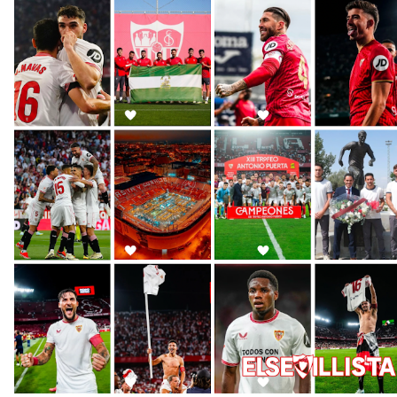
La cita ante el Espanyol a domicilio ya tiene horario
El dato que destaca a Agoumé entre las cinco
grandes ligas
Juanlu de vuelta a Sevilla para cerrar su fichaje a la
Premier
El Granada negocia con el Sevilla FC por Alberto
Flores