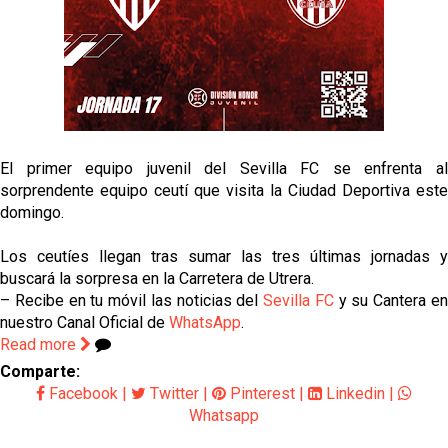
jugador del Granada CF
El Granada negocia con el Sevilla FC por Alberto
Flores
El Sevilla continúa con despidos y rechaza una
oferta de 420 millones por el club
El primer equipo juvenil del Sevilla FC se enfrenta al
El Sevilla mueve ficha por Robbie Ure: la opción 'A'
sorprendente equipo ceutí que visita la Ciudad Deportiva este
para el ataque nervionense
domingo.
Crónica Pretemporada | Real Madrid 2-4 Sevilla FC
Los ceutíes llegan tras sumar las tres últimas jornadas y
Femenino
buscará la sorpresa en la Carretera de Utrera.
– Recibe en tu móvil las noticias del
Sevilla FC
y su Cantera e
nuestro Canal Oficial de
WhatsApp
.
Read more
Comparte:
Facebook
|
Twitter
|
Pinterest
|
Linkedin
|
Whatsapp