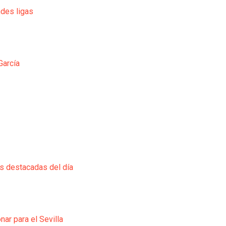
ndes ligas
García
ás destacadas del día
ar para el Sevilla