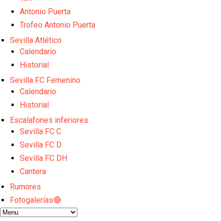
El dato que destaca a Agoumé entre las cinco gran
Juanlu de vuelta a Sevilla para cerrar su fichaje a l
Antonio Puerta
El Granada negocia con el Sevilla FC por Alberto Fl
Trofeo Antonio Puerta
El Sevilla continúa con despidos y rechaza una ofer
Sevilla Atlético
El Sevilla mueve ficha por Robbie Ure: la opción 'A'
Calendario
Historial
Sevilla FC Femenino
Calendario
Historial
Escalafones inferiores
Sevilla FC C
Sevilla FC D
Sevilla FC DH
Cantera
Rumores
Fotogalerías🔴