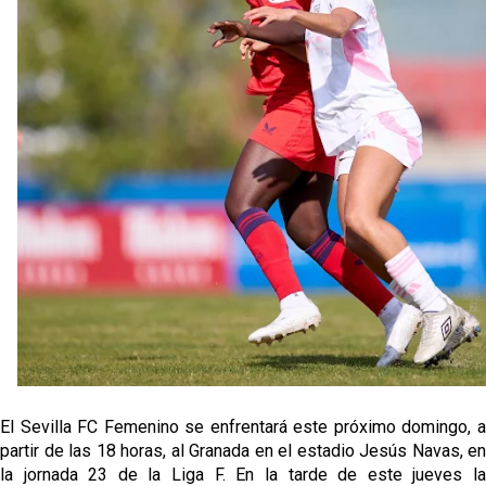
fichajes
Opinión | "Carta abierta a Alberto Flores" por Rafa
García
El Sevilla oficializa el traspaso de Sow
Miguel Sierra: La temporada pasada se vio
reflejado que podemos tirar para delante y
trabajamos con ilusión
Diomande ya es madridista mientras Rodri agita el
mercado
El Sevilla FC Femenino se enfrentará este próximo domingo, a
partir de las 18 horas, al Granada en el estadio Jesús Navas, en
la jornada 23 de la Liga F. En la tarde de este jueves la