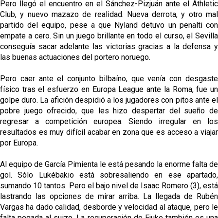
Pero llegó el encuentro en el Sánchez-Pizjuán ante el Athletic
Club, y nuevo mazazo de realidad. Nueva derrota, y otro mal
partido del equipo, pese a que Nyland detuvo un penalti con
empate a cero. Sin un juego brillante en todo el curso, el Sevilla
conseguía sacar adelante las victorias gracias a la defensa y
las buenas actuaciones del portero noruego.
Pero caer ante el conjunto bilbaíno, que venía con desgaste
físico tras el esfuerzo en Europa League ante la Roma, fue un
golpe duro. La afición despidió a los jugadores con pitos ante el
pobre juego ofrecido, que les hizo despertar del sueño de
regresar a competición europea. Siendo irregular en los
resultados es muy difícil acabar en zona que es acceso a viajar
por Europa.
Al equipo de García Pimienta le está pesando la enorme falta de
gol. Sólo Lukébakio está sobresaliendo en ese apartado,
sumando 10 tantos. Pero el bajo nivel de Isaac Romero (3), está
lastrando las opciones de mirar arriba. La llegada de Rubén
Vargas ha dado calidad, desborde y velocidad al ataque, pero le
falta pegada al suizo. La recuperación de Ejuke también es una