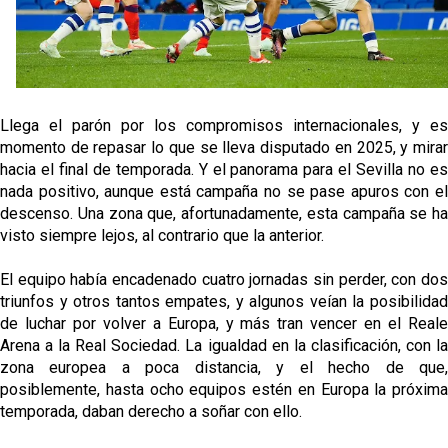
Miguel Sierra: La temporada pasada se vio
reflejado que podemos tirar para delante y
trabajamos con ilusión
Diomande ya es madridista mientras Rodri agita el
mercado
Llega el parón por los compromisos internacionales, y es
OFICIAL | Juanlu se marcha al Bournemouth
momento de repasar lo que se lleva disputado en 2025, y mirar
hacia el final de temporada. Y el panorama para el Sevilla no es
nada positivo, aunque está campaña no se pase apuros con el
Los posibles herederos del número 16 tras la
descenso. Una zona que, afortunadamente, esta campaña se ha
marcha de Juanlu
visto siempre lejos, al contrario que la anterior.
El equipo había encadenado cuatro jornadas sin perder, con dos
triunfos y otros tantos empates, y algunos veían la posibilidad
de luchar por volver a Europa, y más tran vencer en el Reale
Arena a la Real Sociedad. La igualdad en la clasificación, con la
zona europea a poca distancia, y el hecho de que,
posiblemente, hasta ocho equipos estén en Europa la próxima
temporada, daban derecho a soñar con ello.