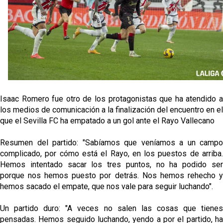
Sow muy cerca de cerrar su traspaso al Genoa
Oso es el siguiente en la lista para salir
El Sevilla FC oficializa la cesión de Rafa Mir al Aris
de Salónica
Juanlu se marcha traspasado al Bournemouth
Isaac Romero fue otro de los protagonistas que ha atendido a
los medios de comunicación a la finalización del encuentro en el
que el Sevilla FC ha empatado a un gol ante el Rayo Vallecano
Resumen del partido: "Sabíamos que veníamos a un campo
complicado, por cómo está el Rayo, en los puestos de arriba.
Hemos intentado sacar los tres puntos, no ha podido ser
porque nos hemos puesto por detrás. Nos hemos rehecho y
hemos sacado el empate, que nos vale para seguir luchando".
Un partido duro: "A veces no salen las cosas que tienes
pensadas. Hemos seguido luchando, yendo a por el partido, ha