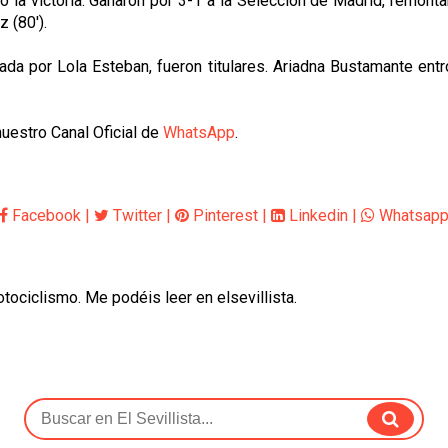
gó la victoria. Ganaron por 3-1 a la Selección de Madrid, remon
 (80').
ada por Lola Esteban, fueron titulares. Ariadna Bustamante ent
uestro Canal Oficial de
WhatsApp
.
Facebook
|
Twitter
|
Pinterest
|
Linkedin
|
Whatsap
otociclismo. Me podéis leer en elsevillista.