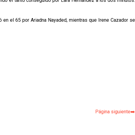
tando el tanto conseguido por Lara Hernández a los dos minutos.
ró en el 65 por Ariadna Nayaded, mientras que Irene Cazador se
p
Página siguiente➡️