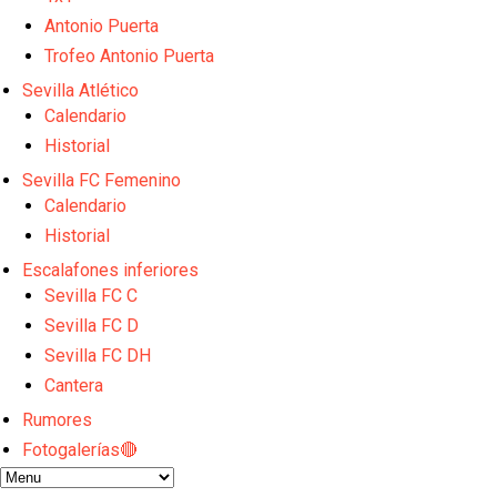
El Sevilla FC empieza a inscribir a los nuevos fichaj
Opinión | "Carta abierta a Alberto Flores" por Rafa G
Antonio Puerta
El Sevilla oficializa el traspaso de Sow
Trofeo Antonio Puerta
Miguel Sierra: La temporada pasada se vio reflejad
Sevilla Atlético
Diomande ya es madridista mientras Rodri agita el
Calendario
Historial
Sevilla FC Femenino
Calendario
Historial
Escalafones inferiores
Sevilla FC C
Sevilla FC D
Sevilla FC DH
Cantera
Rumores
Fotogalerías🔴