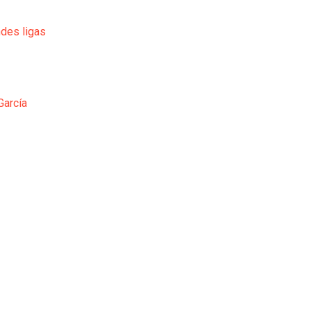
ndes ligas
García