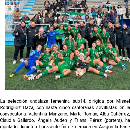
Análisis I Quién es y cómo juega Fran González
Miguel Sierra: La temporada pasada se vio
reflejado que podemos tirar para delante y
trabajamos con ilusión
Diomande ya es madridista mientras Rodri agita el
mercado
OFICIAL | Juanlu se marcha al Bournemouth
La selección andaluza femenina sub14, dirigida por Misael
Rodríguez Daza, con hasta cinco canteranas sevillistas en la
convocatoria: Valentina Manzano, Marta Román, Alba Gutiérrez,
Claudia Gallardo, Ángela Auden y Triana Pérez (portera), ha
diputado durante el presente fin de semana en Aragón la Fase