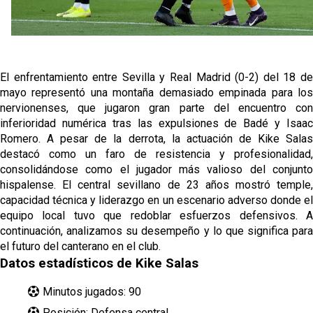
Kochorashvili, seria opción para reforzar el centro
del campo sevillista
Sow muy cerca de cerrar su traspaso al Genoa
El enfrentamiento entre Sevilla y Real Madrid (0-2) del 18 de
mayo representó una montaña demasiado empinada para los
Oso es el siguiente en la lista para salir
nervionenses, que jugaron gran parte del encuentro con
inferioridad numérica tras las expulsiones de Badé y Isaac
Banquillos confirmados: así queda la cantera del
Romero. A pesar de la derrota, la actuación de Kike Salas
Sevilla Femenino para la 2026/27
destacó como un faro de resistencia y profesionalidad,
consolidándose como el jugador más valioso del conjunto
hispalense. El central sevillano de 23 años mostró temple,
capacidad técnica y liderazgo en un escenario adverso donde el
equipo local tuvo que redoblar esfuerzos defensivos. A
continuación, analizamos su desempeño y lo que significa para
el futuro del canterano en el club.
Datos estadísticos de Kike Salas
Minutos jugados: 90
Posición: Defensa central