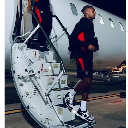
Luis García Plaza: No sufrir ya es un paso adelante
El Sevilla FC plantea ampliar hasta cinco fichajes
más antes del cierre
Djibril Sow pone rumbo a Italia para firmar su nuevo
contrato con el Genoa
Kochorashvili, seria opción para reforzar el centro
del campo sevillista