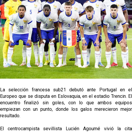
Sow muy cerca de cerrar su traspaso al Genoa
Oso es el siguiente en la lista para salir
El Sevilla FC oficializa la cesión de Rafa Mir al Aris
de Salónica
Juanlu se marcha traspasado al Bournemouth
La selección francesa sub21 debutó ante Portugal en el
Europeo que se disputa en Eslovaquia, en el estadio Trencin. El
encuentro finalizó sin goles, con lo que ambos equipos
empiezan con un punto, donde los galos merecieron mejor
resultado.
El centrocampista sevillista Lucién Agoumé vivió la cita