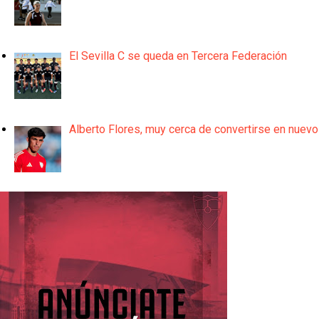
El Sevilla C se queda en Tercera Federación
Alberto Flores, muy cerca de convertirse en nuevo