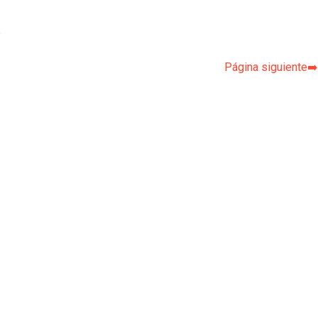
p
Página siguiente➡️