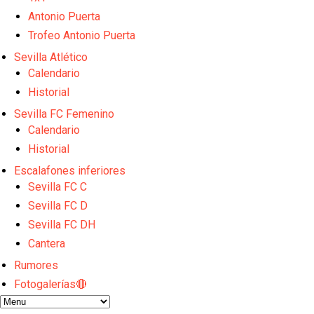
Sow muy cerca de cerrar su traspaso al Genoa
Oso es el siguiente en la lista para salir
Antonio Puerta
Banquillos confirmados: así queda la cantera del S
Trofeo Antonio Puerta
Celta y Rayo agitan el mercado de La Liga
Sevilla Atlético
Previa | El Sevilla FC cierra la pretemporada con e
Calendario
Historial
Sevilla FC Femenino
Calendario
Historial
Escalafones inferiores
Sevilla FC C
Sevilla FC D
Sevilla FC DH
Cantera
Rumores
Fotogalerías🔴