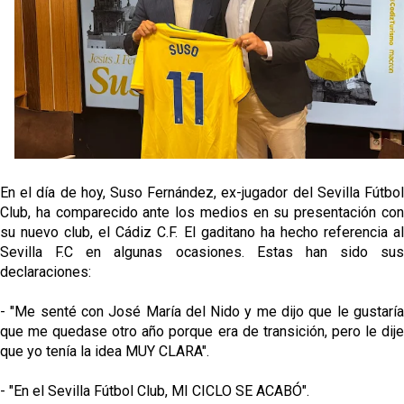
El Sevilla FC empieza a inscribir a los nuevos
fichajes
Opinión | "Carta abierta a Alberto Flores" por Rafa
García
El Sevilla oficializa el traspaso de Sow
Miguel Sierra: La temporada pasada se vio
reflejado que podemos tirar para delante y
En el día de hoy, Suso Fernández, ex-jugador del Sevilla Fútbol
trabajamos con ilusión
Club, ha comparecido ante los medios en su presentación con
Diomande ya es madridista mientras Rodri agita el
su nuevo club, el Cádiz C.F. El gaditano ha hecho referencia al
mercado
Sevilla F.C en algunas ocasiones. Estas han sido sus
declaraciones:
- "Me senté con José María del Nido y me dijo que le gustaría
que me quedase otro año porque era de transición, pero le dije
que yo tenía la idea MUY CLARA".
- "En el Sevilla Fútbol Club, MI CICLO SE ACABÓ".