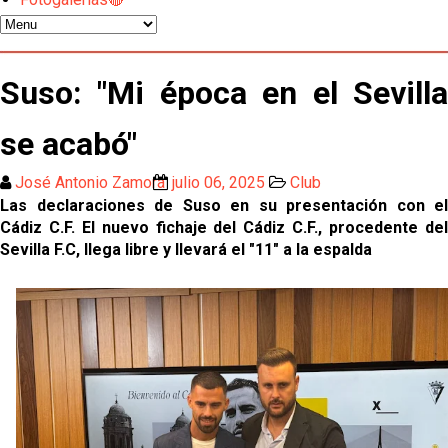
Sow muy cerca de cerrar su traspaso al Genoa
Oso es el siguiente en la lista para salir
Suso: "Mi época en el Sevilla
se acabó"
El Sevilla FC oficializa la cesión de Rafa Mir al Aris
de Salónica
José Antonio Zamora
julio 06, 2025
Club
Juanlu se marcha traspasado al Bournemouth
Las declaraciones de Suso en su presentación con el
Cádiz C.F. El nuevo fichaje del Cádiz C.F., procedente del
Sevilla F.C, llega libre y llevará el "11" a la espalda
Emery quiere pescar en el Atleti , el Villareal ya
tiene nuevo portero y el Getafe mueve ficha... Las
últimas novedades del mercado de La Liga
Vargas y Sow se incorporan al grupo en la sesión
del martes
Odysseas Vlachodimos: “El objetivo es mejorar la
temporada pasada”