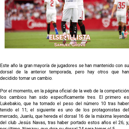
oferta de 420 millones por el club
El Sevilla mueve ficha por Robbie Ure: la opción 'A'
para el ataque nervionense
Crónica Pretemporada | Real Madrid 2-4 Sevilla FC
Femenino
La revolución de José Ignacio Navarro en el Sevilla
FC
Este año la gran mayoría de jugadores se han mantenido con su
Análisis | El Sevilla FC cierra una pretemporada de
dorsal de la anterior temporada, pero hay otros que han
contrastes antes del inicio de LaLiga
decidido tomar un cambio.
Por el momento, en la página oficial de la web de la competición
los cambios han sido específicamente tres. El primero es
Lukebakio, que ha tomado el peso del número 10 tras haber
tenido el 11; el siguiente es uno de los protagonistas del
mercado, Juanlu, que hereda el dorsal 16 de la máxima leyenda
del club Jesús Navas, tras haber portado estos años el 26; y,
por último, Nianzou, que deja su dorsal 24 para tomar el 5.