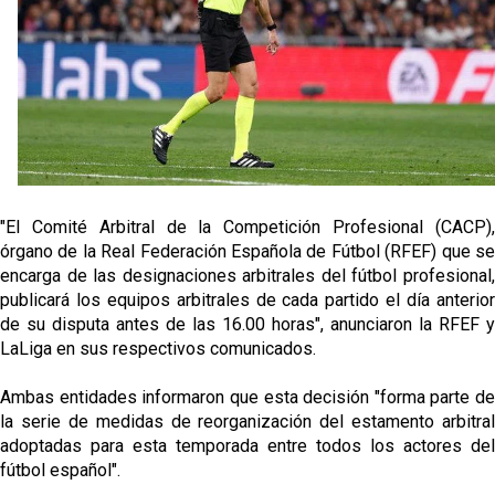
El Granada negocia con el Sevilla FC por Alberto
Flores
El Sevilla continúa con despidos y rechaza una
oferta de 420 millones por el club
El Sevilla mueve ficha por Robbie Ure: la opción 'A'
para el ataque nervionense
Crónica Pretemporada | Real Madrid 2-4 Sevilla FC
"El Comité Arbitral de la Competición Profesional (CACP),
Femenino
órgano de la Real Federación Española de Fútbol (RFEF) que se
encarga de las designaciones arbitrales del fútbol profesional,
publicará los equipos arbitrales de cada partido el día anterior
de su disputa antes de las 16.00 horas", anunciaron la RFEF y
LaLiga en sus respectivos comunicados.
Ambas entidades informaron que esta decisión "forma parte de
la serie de medidas de reorganización del estamento arbitral
adoptadas para esta temporada entre todos los actores del
fútbol español".