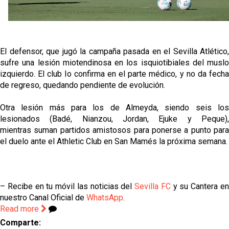
El Sevilla FC empieza a inscribir a los nuevos
fichajes
Opinión | "Carta abierta a Alberto Flores" por Rafa
García
El defensor, que jugó la campaña pasada en el Sevilla Atlético,
sufre una lesión miotendinosa en los isquiotibiales del muslo
El Sevilla oficializa el traspaso de Sow
izquierdo. El club lo confirma en el parte médico, y no da fecha
de regreso, quedando pendiente de evolución.
Miguel Sierra: La temporada pasada se vio
reflejado que podemos tirar para delante y
Otra lesión más para los de Almeyda, siendo seis los
trabajamos con ilusión
lesionados (
Badé, Nianzou, Jordan, Ejuke y Peque)
Diomande ya es madridista mientras Rodri agita el
mientras
suman partidos amistosos para ponerse a punto para
mercado
el duelo ante el Athletic Club en San Mamés la próxima semana.
– Recibe en tu móvil las noticias del
Sevilla FC
y su Cantera e
nuestro Canal Oficial de
WhatsApp
.
Read more
Comparte: