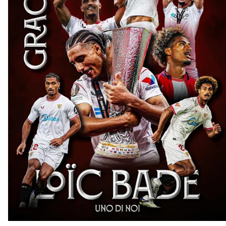
Djibril Sow pone rumbo a Italia para firmar su nuevo
contrato con el Genoa
Kochorashvili, seria opción para reforzar el centro
del campo sevillista
Sow muy cerca de cerrar su traspaso al Genoa
Oso es el siguiente en la lista para salir