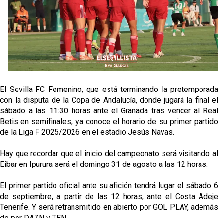
Vargas y Sow se incorporan al grupo en la sesión
del martes
Odysseas Vlachodimos: “El objetivo es mejorar la
temporada pasada”
El Sevilla FC empieza a inscribir a los nuevos
fichajes
El Sevilla FC Femenino, que está terminando la pretemporada
Opinión | "Carta abierta a Alberto Flores" por Rafa
con la disputa de la Copa de Andalucía, donde jugará la final el
García
sábado a las 11:30 horas ante el Granada tras vencer al Real
Betis en semifinales, ya conoce el horario de su primer partido
de la Liga F 2025/2026 en el estadio Jesús Navas.
Hay que recordar que el inicio del campeonato será visitando al
Eibar en Ipurura será el domingo 31 de agosto a las 12 horas.
El primer partido oficial ante su afición tendrá lugar el sábado 6
de septiembre, a partir de las 12 horas, ante el Costa Adeje
Tenerife. Y será retransmitido en abierto por GOL PLAY, además
de por DAZN y TEN.