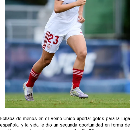
Los posibles herederos del número 16 tras la
marcha de Juanlu
Joan Jordán podría tener al Estrela Amadora como
destino este lunes
El Sevilla FC Femenino ya conoce su rival para
semifinales
IDV reclama dinero al Sevilla por Mercado
Echaba de menos en el Reino Unido aportar goles para la Liga
española, y la vida le dio un segunda oportunidad en forma de