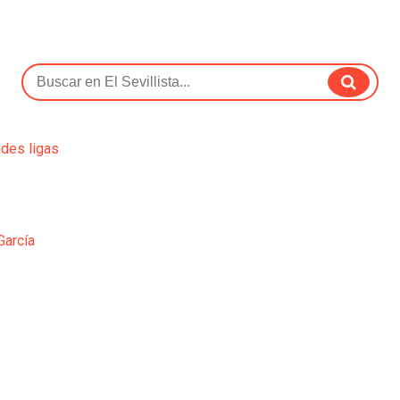
ndes ligas
García