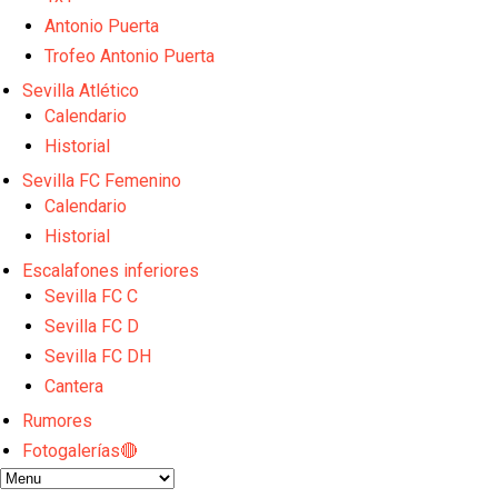
Sow muy cerca de cerrar su traspaso al Genoa
Oso es el siguiente en la lista para salir
Antonio Puerta
Banquillos confirmados: así queda la cantera del S
Trofeo Antonio Puerta
Celta y Rayo agitan el mercado de La Liga
Sevilla Atlético
Previa | El Sevilla FC cierra la pretemporada con e
Calendario
Historial
Sevilla FC Femenino
Calendario
Historial
Escalafones inferiores
Sevilla FC C
Sevilla FC D
Sevilla FC DH
Cantera
Rumores
Fotogalerías🔴