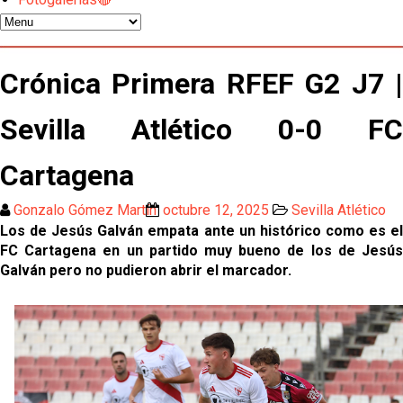
Miguel Sierra: La temporada pasada se vio
reflejado que podemos tirar para delante y
Crónica Primera RFEF G2 J7 |
trabajamos con ilusión
Diomande ya es madridista mientras Rodri agita el
Sevilla Atlético 0-0 FC
mercado
Cartagena
OFICIAL | Juanlu se marcha al Bournemouth
Gonzalo Gómez Martín
octubre 12, 2025
Sevilla Atlético
Los posibles herederos del número 16 tras la
Los de Jesús Galván empata ante un histórico como es el
marcha de Juanlu
FC Cartagena en un partido muy bueno de los de Jesús
Galván pero no pudieron abrir el marcador.
Alberto Flores, muy cerca de convertirse en nuevo
jugador del Granada CF
El Granada negocia con el Sevilla FC por Alberto
Flores
El Sevilla continúa con despidos y rechaza una