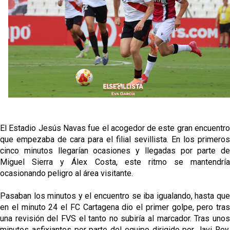
oferta de 420 millones por el club
El Sevilla mueve ficha por Robbie Ure: la opción 'A'
para el ataque nervionense
Crónica Pretemporada | Real Madrid 2-4 Sevilla FC
Femenino
La revolución de José Ignacio Navarro en el Sevilla
FC
Análisis | El Sevilla FC cierra una pretemporada de
El Estadio Jesús Navas fue el acogedor de este gran encuentro
contrastes antes del inicio de LaLiga
que empezaba de cara para el filial sevillista. En los primeros
cinco minutos llegarían ocasiones y llegadas por parte de
Miguel Sierra y Álex Costa, este ritmo se mantendría
ocasionando peligro al área visitante.
Pasaban los minutos y el encuentro se iba igualando, hasta que
en el minuto 24 el FC Cartagena dio el primer golpe, pero tras
una revisión del FVS el tanto no subiría al marcador. Tras unos
minutos asfixiantes por parte del equipo dirigido por Javi Rey,