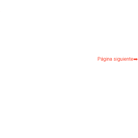
p
Página siguiente➡️