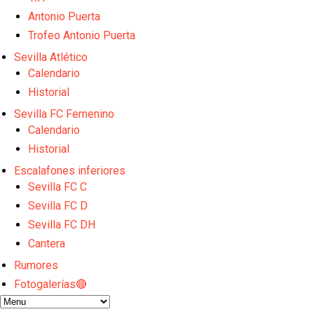
Emery quiere pescar en el Atleti , el Villareal ya t
Vargas y Sow se incorporan al grupo en la sesión d
Antonio Puerta
Odysseas Vlachodimos: “El objetivo es mejorar la 
Trofeo Antonio Puerta
El Sevilla FC empieza a inscribir a los nuevos fichaj
Sevilla Atlético
Opinión | "Carta abierta a Alberto Flores" por Rafa G
Calendario
El Sevilla oficializa el traspaso de Sow
Historial
Sevilla FC Femenino
Calendario
Historial
Escalafones inferiores
Sevilla FC C
Sevilla FC D
Sevilla FC DH
Cantera
Rumores
Fotogalerías🔴