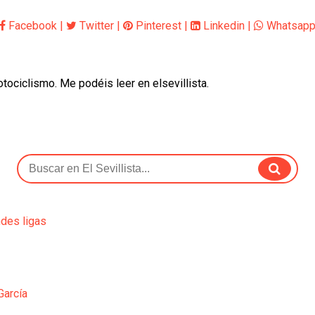
Facebook
|
Twitter
|
Pinterest
|
Linkedin
|
Whatsap
otociclismo. Me podéis leer en elsevillista.
ndes ligas
García