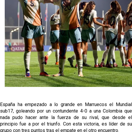
Flores
El Sevilla continúa con despidos y rechaza una
oferta de 420 millones por el club
El Sevilla FC cierra el fichaje de Robbie Ure
Crónica Pretemporada | Real Madrid 2-4 Sevilla FC
Femenino
La revolución de José Ignacio Navarro en el Sevilla
FC
España ha empezado a lo grande en Marruecos el Mundial
sub17, goleando por un contundente 4-0 a una Colombia que
nada pudo hacer ante la fuerza de su rival, que desde el
principio fue a por el triunfo. Con esta victoria, es líder de su
grupo con tres puntos tras el empate en el otro encuentro.