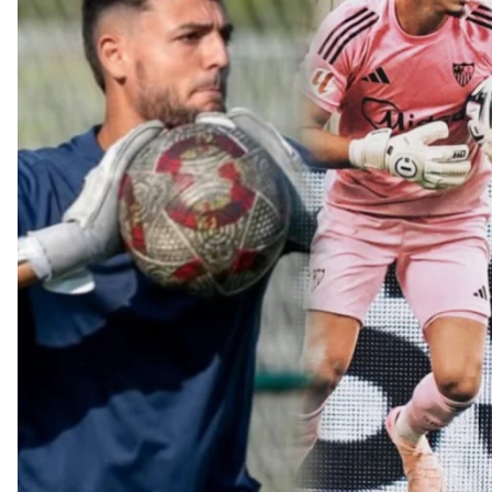
Banquillos confirmados: así queda la cantera del
Sevilla Femenino para la 2026/27
Celta y Rayo agitan el mercado de La Liga
Previa | El Sevilla FC cierra la pretemporada con el
exigente choque ante el Bayer Leverkusen
El Sevilla pone sus ojos en Ellyes Skhiri