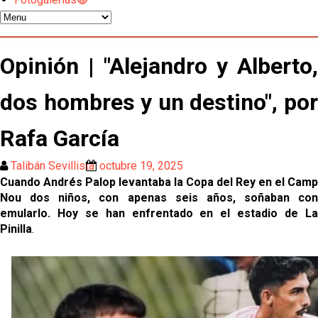
Atlético y Getafe agitan el mercado de LaLiga
Luis García Plaza: No sufrir ya es un paso adelante
Opinión | "Alejandro y Alberto,
dos hombres y un destino", por
El Sevilla FC plantea ampliar hasta cinco fichajes
más antes del cierre
Rafa García
Djibril Sow pone rumbo a Italia para firmar su nuevo
contrato con el Genoa
Talibán Sevillista
octubre 19, 2025
Cuando Andrés Palop levantaba la Copa del Rey en el Camp
Kochorashvili, seria opción para reforzar el centro
Nou dos niños, con apenas seis años, soñaban con
del campo sevillista
emularlo. Hoy se han enfrentado en el estadio de La
Pinilla
.
Sow muy cerca de cerrar su traspaso al Genoa
Oso es el siguiente en la lista para salir