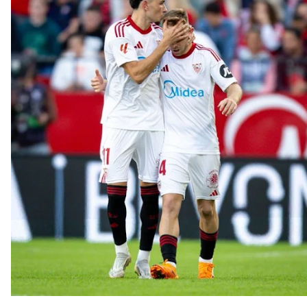
Alberto Flores, muy cerca de convertirse en nuevo
jugador del Granada CF
El Granada negocia con el Sevilla FC por Alberto
Flores
El Sevilla continúa con despidos y rechaza una
oferta de 420 millones por el club
El Sevilla mueve ficha por Robbie Ure: la opción 'A'
para el ataque nervionense
Crónica Pretemporada | Real Madrid 2-4 Sevilla FC
Femenino