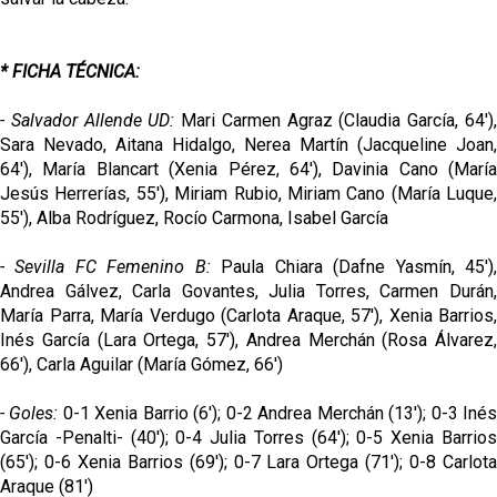
* FICHA TÉCNICA:
- Salvador Allende UD:
Mari Carmen Agraz (Claudia García, 64')
Sara Nevado, Aitana Hidalgo, Nerea Martín (Jacqueline Joan,
64'), María Blancart (Xenia Pérez, 64'), Davinia Cano (María
Jesús Herrerías, 55'), Miriam Rubio, Miriam Cano (María Luque,
55'), Alba Rodríguez, Rocío Carmona, Isabel García
- Sevilla FC Femenino B:
Paula Chiara (Dafne Yasmín, 45')
Andrea Gálvez, Carla Govantes, Julia Torres, Carmen Durán,
María Parra, María Verdugo (Carlota Araque, 57'), Xenia Barrios,
Inés García (Lara Ortega, 57'), Andrea Merchán (Rosa Álvarez,
66'), Carla Aguilar (María Gómez, 66')
- Goles:
0-1 Xenia Barrio (6'); 0-2 Andrea Merchán (13'); 0-3 Iné
García -Penalti- (40'); 0-4 Julia Torres (64'); 0-5 Xenia Barrios
(65'); 0-6 Xenia Barrios (69'); 0-7 Lara Ortega (71'); 0-8 Carlota
Araque (81')