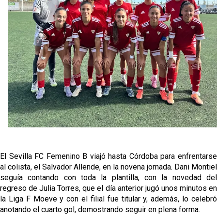
Sow muy cerca de cerrar su traspaso al Genoa
Oso es el siguiente en la lista para salir
El Sevilla FC oficializa la cesión de Rafa Mir al Aris
de Salónica
Juanlu se marcha traspasado al Bournemouth
El Sevilla FC Femenino B viajó hasta Córdoba para enfrentarse
al colista, el Salvador Allende, en la novena jornada. Dani Montiel
seguía contando con toda la plantilla, con la novedad del
regreso de Julia Torres, que el día anterior jugó unos minutos en
la Liga F Moeve y con el filial fue titular y, además, lo celebró
anotando el cuarto gol, demostrando seguir en plena forma.