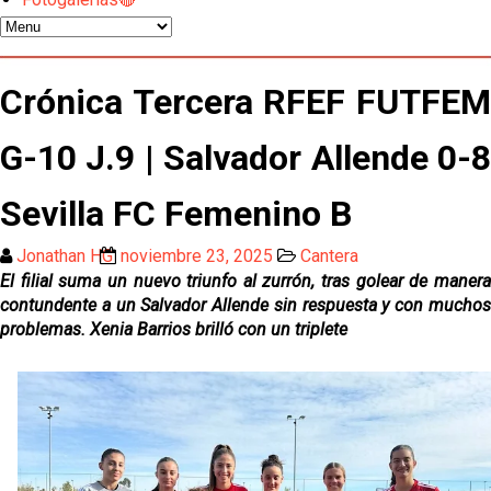
Los contratiempos para García Plaza por la mala
gestión de un inválido Consejo
El Sevilla C se queda en Tercera Federación
Crónica Tercera RFEF FUTFEM
G-10 J.9 | Salvador Allende 0-8
Atlético y Getafe agitan el mercado de LaLiga
Sevilla FC Femenino B
Luis García Plaza: No sufrir ya es un paso adelante
Jonathan HG
noviembre 23, 2025
Cantera
El filial suma un nuevo triunfo al zurrón, tras golear de manera
El Sevilla FC plantea ampliar hasta cinco fichajes
contundente a un Salvador Allende sin respuesta y con muchos
más antes del cierre
problemas. Xenia Barrios brilló con un triplete
Djibril Sow pone rumbo a Italia para firmar su nuevo
contrato con el Genoa
Kochorashvili, seria opción para reforzar el centro
del campo sevillista