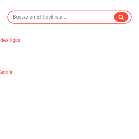
ndes ligas
García