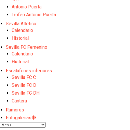
Odysseas Vlachodimos: “El objetivo es mejorar la 
El Sevilla FC empieza a inscribir a los nuevos fichaj
Antonio Puerta
Opinión | "Carta abierta a Alberto Flores" por Rafa G
Trofeo Antonio Puerta
El Sevilla oficializa el traspaso de Sow
Sevilla Atlético
Miguel Sierra: La temporada pasada se vio reflejad
Calendario
Historial
Sevilla FC Femenino
Calendario
Historial
Escalafones inferiores
Sevilla FC C
Sevilla FC D
Sevilla FC DH
Cantera
Rumores
Fotogalerías🔴