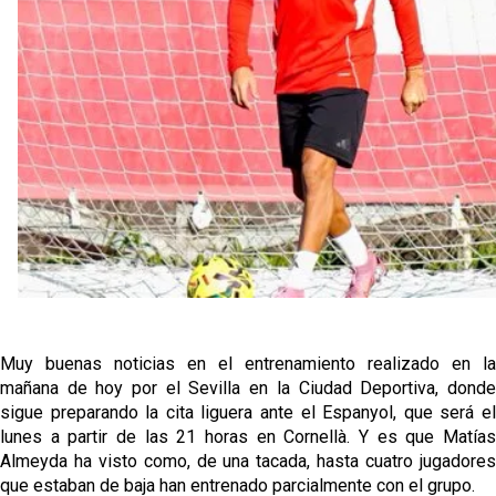
grandes ligas
Juanlu de vuelta a Sevilla para cerrar su fichaje a la
Premier
El Granada negocia con el Sevilla FC por Alberto
Flores
El Sevilla continúa con despidos y rechaza una
oferta de 420 millones por el club
El Sevilla mueve ficha por Robbie Ure: la opción 'A'
para el ataque nervionense
Muy buenas noticias en el entrenamiento realizado en la
mañana de hoy por el Sevilla en la Ciudad Deportiva, donde
sigue preparando la cita liguera ante el Espanyol, que será el
lunes a partir de las 21 horas en Cornellà. Y es que Matías
Almeyda ha visto como, de una tacada, hasta cuatro jugadores
que estaban de baja han entrenado parcialmente con el grupo.