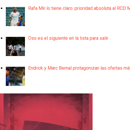
Rafa Mir lo tiene claro: prioridad absoluta al RCD 
Oso es el siguiente en la lista para salir
Endrick y Marc Bernal protagonizan las ofertas m