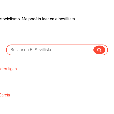
otociclismo. Me podéis leer en elsevillista.
ndes ligas
García