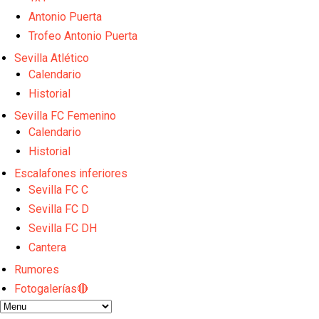
El Sevilla Juvenil A última detalles en Canarias par
La cita ante el Espanyol a domicilio ya tiene horario
Antonio Puerta
El dato que destaca a Agoumé entre las cinco gran
Trofeo Antonio Puerta
Juanlu de vuelta a Sevilla para cerrar su fichaje a l
Sevilla Atlético
Fran González "Es un placer sentirme querido por e
Calendario
Historial
Sevilla FC Femenino
Calendario
Historial
Escalafones inferiores
Sevilla FC C
Sevilla FC D
Sevilla FC DH
Cantera
Rumores
Fotogalerías🔴