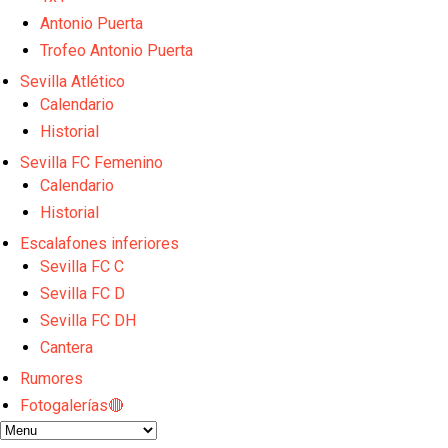
Emery quiere pescar en el Atleti , el Villareal ya t
Vargas y Sow se incorporan al grupo en la sesión d
Antonio Puerta
Patrick Mercado no jugará en el Sevilla FC
Trofeo Antonio Puerta
El Sevilla FC pregunta al Atlético de Madrid por la 
Sevilla Atlético
Nico Guillén:"Es importante que el equipo sea una f
Calendario
Historial
Sevilla FC Femenino
Calendario
Historial
Escalafones inferiores
Sevilla FC C
Sevilla FC D
Sevilla FC DH
Cantera
Rumores
Fotogalerías🔴