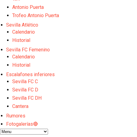
El Sevilla FC empieza a inscribir a los nuevos fichaj
Opinión | "Carta abierta a Alberto Flores" por Rafa G
Antonio Puerta
El Sevilla oficializa el traspaso de Sow
Trofeo Antonio Puerta
Miguel Sierra: La temporada pasada se vio reflejad
Sevilla Atlético
Diomande ya es madridista mientras Rodri agita el
Calendario
Historial
Sevilla FC Femenino
Calendario
Historial
Escalafones inferiores
Sevilla FC C
Sevilla FC D
Sevilla FC DH
Cantera
Rumores
Fotogalerías🔴