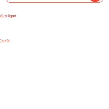
ndes ligas
García