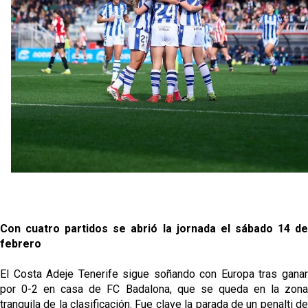
Oso es el siguiente en la lista para salir
Banquillos confirmados: así queda la cantera del
Sevilla Femenino para la 2026/27
Celta y Rayo agitan el mercado de La Liga
Previa | El Sevilla FC cierra la pretemporada con el
exigente choque ante el Bayer Leverkusen
Con cuatro partidos se abrió la jornada el sábado 14 de
febrero
El Costa Adeje Tenerife sigue soñando con Europa tras ganar
por 0-2 en casa de FC Badalona, que se queda en la zona
tranquila de la clasificación. Fue clave la parada de un penalti de