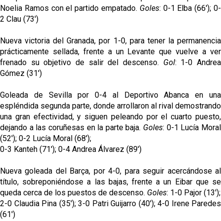
Noelia Ramos con el partido empatado.
Goles
: 0-1 Elba (66'); 0
2 Clau (73')
Nueva victoria del Granada, por 1-0, para tener la permanencia
prácticamente sellada, frente a un Levante que vuelve a ver
frenado su objetivo de salir del descenso.
Gol
: 1-0 Andre
Gómez (31')
Goleada de Sevilla por 0-4 al Deportivo Abanca en una
espléndida segunda parte, donde arrollaron al rival demostrando
una gran efectividad, y siguen peleando por el cuarto puesto,
dejando a las coruñesas en la parte baja.
Goles
: 0-1 Lucía Mora
(52'); 0-2 Lucía Moral (68');
0-3 Kanteh (71'); 0-4 Andrea Álvarez (89')
Nueva goleada del Barça, por 4-0, para seguir acercándose al
título, sobreponiéndose a las bajas, frente a un Eibar que se
queda cerca de los puestos de descenso.
Goles
: 1-0 Pajor (13');
2-0 Claudia Pina (35'); 3-0 Patri Guijarro (40'); 4-0 Irene Paredes
(61')