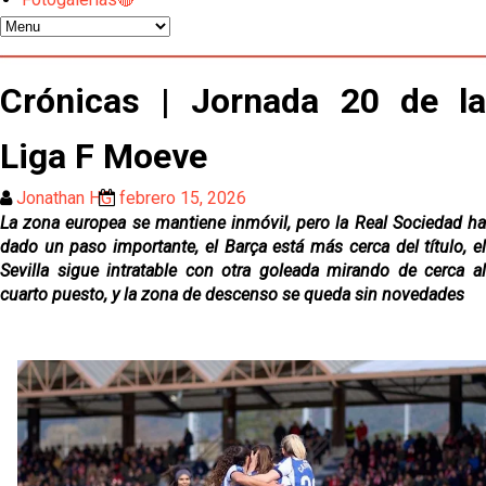
El Sevilla C se queda en Tercera Federación
Atlético y Getafe agitan el mercado de LaLiga
Crónicas | Jornada 20 de la
Liga F Moeve
Luis García Plaza: No sufrir ya es un paso adelante
Jonathan HG
febrero 15, 2026
La zona europea se mantiene inmóvil, pero la Real Sociedad ha
El Sevilla FC plantea ampliar hasta cinco fichajes
dado un paso importante, el Barça está más cerca del título, el
más antes del cierre
Sevilla sigue intratable con otra goleada mirando de cerca al
cuarto puesto, y la zona de descenso se queda sin novedades
Djibril Sow pone rumbo a Italia para firmar su nuevo
contrato con el Genoa
Kochorashvili, seria opción para reforzar el centro
del campo sevillista
Sow muy cerca de cerrar su traspaso al Genoa