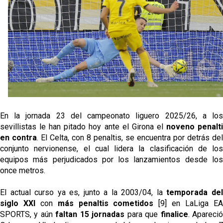
Sow muy cerca de cerrar su traspaso al Genoa
Oso es el siguiente en la lista para salir
Banquillos confirmados: así queda la cantera del
Sevilla Femenino para la 2026/27
Celta y Rayo agitan el mercado de La Liga
En la jornada 23 del campeonato liguero 2025/26, a los
sevillistas le han pitado hoy ante el Girona el
noveno penalt
Previa | El Sevilla FC cierra la pretemporada con el
en contra
. El Celta, con 8 penaltis, se encuentra por detrás del
exigente choque ante el Bayer Leverkusen
conjunto nervionense, el cual lidera la clasificación de los
equipos más perjudicados por los lanzamientos desde los
once metros.
El actual curso ya es, junto a la 2003/04, la
temporada de
siglo XXI
con
más penaltis cometidos
[9] en LaLiga E
SPORTS, y aún
faltan 15 jornadas
para que
finalice
. Apareci