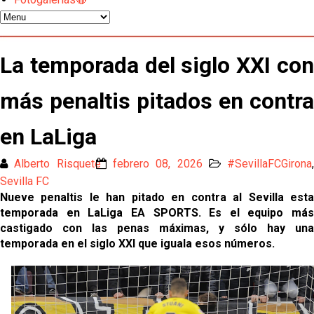
Los contratiempos para García Plaza por la mala
gestión de un inválido Consejo
El Sevilla C se queda en Tercera Federación
La temporada del siglo XXI con
más penaltis pitados en contra
Atlético y Getafe agitan el mercado de LaLiga
en LaLiga
Luis García Plaza: No sufrir ya es un paso adelante
Alberto Risquete
febrero 08, 2026
#SevillaFCGirona
,
Sevilla FC
El Sevilla FC plantea ampliar hasta cinco fichajes
Nueve penaltis le han pitado en contra al Sevilla esta
más antes del cierre
temporada en LaLiga EA SPORTS. Es el equipo más
castigado con las penas máximas, y sólo hay una
Djibril Sow pone rumbo a Italia para firmar su nuevo
temporada en el siglo XXI que iguala esos números.
contrato con el Genoa
Kochorashvili, seria opción para reforzar el centro
del campo sevillista