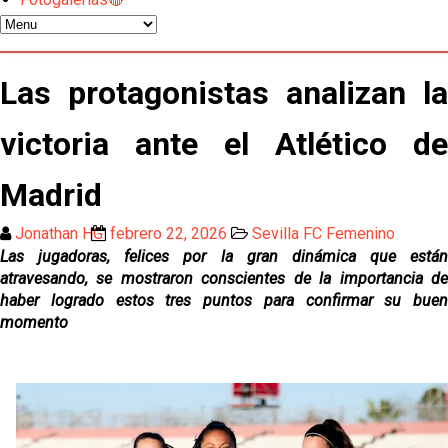
Emery quiere pescar en el Atleti , el Villareal ya
tiene nuevo portero y el Getafe mueve ficha... Las
últimas novedades del mercado de La Liga
Vargas y Sow se incorporan al grupo en la sesión
Las protagonistas analizan la
del martes
victoria ante el Atlético de
Odysseas Vlachodimos: “El objetivo es mejorar la
temporada pasada”
Madrid
El Sevilla FC empieza a inscribir a los nuevos
fichajes
Jonathan HG
febrero 22, 2026
Sevilla FC Femenino
Las jugadoras, felices por la gran dinámica que están
Opinión | "Carta abierta a Alberto Flores" por Rafa
atravesando, se mostraron conscientes de la importancia de
García
haber logrado estos tres puntos para confirmar su buen
momento
Análisis I Quién es y cómo juega Fran González
Endrick y Marc Bernal protagonizan las ofertas más
destacadas del día