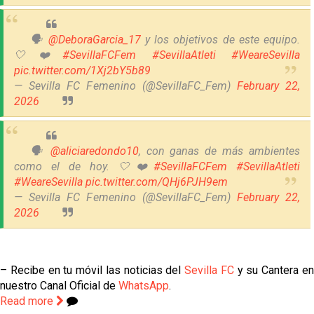
🗣️
@DeboraGarcia_17
y los objetivos de este equipo.
🤍❤️
#SevillaFCFem
#SevillaAtleti
#WeareSevilla
pic.twitter.com/1Xj2bY5b89
— Sevilla FC Femenino (@SevillaFC_Fem)
February 22,
2026
🗣️
@aliciaredondo10
, con ganas de más ambientes
como el de hoy. 🤍❤️
#SevillaFCFem
#SevillaAtleti
#WeareSevilla
pic.twitter.com/QHj6PJH9em
— Sevilla FC Femenino (@SevillaFC_Fem)
February 22,
2026
– Recibe en tu móvil las noticias del
Sevilla FC
y su Cantera e
nuestro Canal Oficial de
WhatsApp
.
Read more