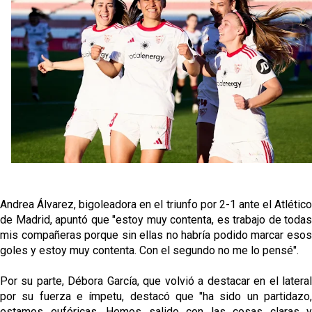
Diomande ya es madridista mientras Rodri agita el
mercado
OFICIAL | Juanlu se marcha al Bournemouth
Los posibles herederos del número 16 tras la
marcha de Juanlu
Alberto Flores, muy cerca de convertirse en nuevo
jugador del Granada CF
Andrea Álvarez, bigoleadora en el triunfo por 2-1 ante el Atlético
de Madrid, apuntó que "estoy muy contenta, es trabajo de todas
mis compañeras porque sin ellas no habría podido marcar esos
goles y estoy muy contenta. Con el segundo no me lo pensé".
Por su parte, Débora García, que volvió a destacar en el lateral
por su fuerza e ímpetu, destacó que "ha sido un partidazo,
estamos eufóricas. Hemos salido con las cosas claras y