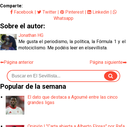
Comparte:
Facebook
|
Twitter
|
Pinterest
|
Linkedin
|
Whatsapp
Sobre el autor:
Jonathan HG
Me gusta el periodismo, la política, la Fórmula 1 y el
motociclismo. Me podéis leer en elsevillista.
⬅️Página anterior
Página siguiente➡️
Popular de la semana
El dato que destaca a Agoumé entre las cinco
grandes ligas
Opinión | "Carta abierta a Alberto Flores" por Rafa