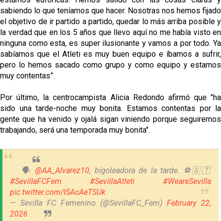
sabiendo lo que teníamos que hacer. Nosotras nos hemos fijado
el objetivo de ir partido a partido, quedar lo más arriba posible y
la verdad que en los 5 años que llevo aquí no me había visto en
ninguna como esta, es super ilusionante y vamos a por todo. Ya
sabíamos que el Atleti es muy buen equipo e íbamos a sufrir,
pero lo hemos sacado como grupo y como equipo y estamos
muy contentas”.
Por último, la centrocampista Alicia Redondo afirmó que "ha
sido una tarde-noche muy bonita. Estamos contentas por la
gente que ha venido y ojalá sigan viniendo porque seguiremos
trabajando, será una temporada muy bonita".
🗣️
@AA_Alvarez10
, bigoleadora de la tarde. ⚽️🇬🇹
#SevillaFCFem
#SevillaAtleti
#WeareSevilla
pic.twitter.com/ISAcAeTSUk
— Sevilla FC Femenino (@SevillaFC_Fem)
February 22,
2026