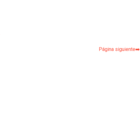
p
Página siguiente➡️