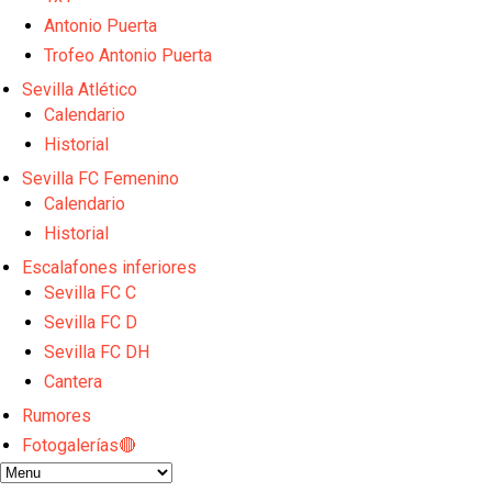
La cita ante el Espanyol a domicilio ya tiene horario
Los posibles herederos del número 16 tras la marc
Antonio Puerta
Alberto Flores, muy cerca de convertirse en nuevo 
Trofeo Antonio Puerta
El Granada negocia con el Sevilla FC por Alberto Fl
Sevilla Atlético
El Sevilla continúa con despidos y rechaza una ofer
Calendario
Historial
Sevilla FC Femenino
Calendario
Historial
Escalafones inferiores
Sevilla FC C
Sevilla FC D
Sevilla FC DH
Cantera
Rumores
Fotogalerías🔴