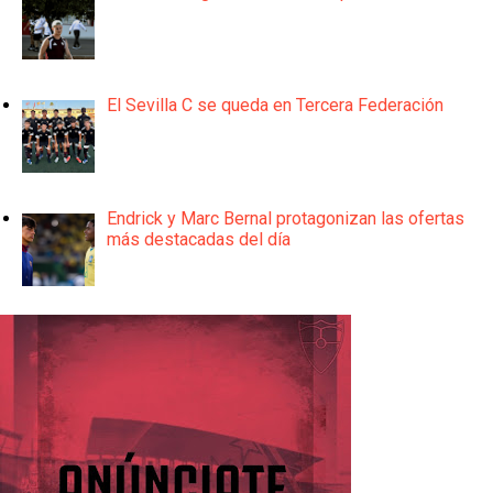
El Sevilla C se queda en Tercera Federación
Endrick y Marc Bernal protagonizan las ofertas
más destacadas del día