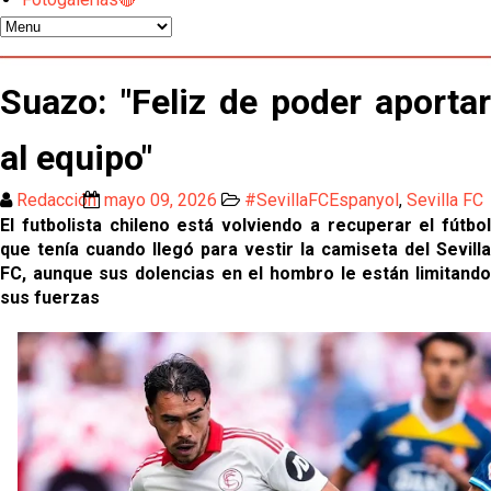
temporada pasada”
El Sevilla FC empieza a inscribir a los nuevos
fichajes
Suazo: "Feliz de poder aportar
Opinión | "Carta abierta a Alberto Flores" por Rafa
al equipo"
García
Redacción
mayo 09, 2026
#SevillaFCEspanyol
,
Sevilla FC
Análisis I Quién es y cómo juega Fran González
El futbolista chileno está volviendo a recuperar el fútbol
que tenía cuando llegó para vestir la camiseta del Sevilla
Endrick y Marc Bernal protagonizan las ofertas más
FC, aunque sus dolencias en el hombro le están limitando
destacadas del día
sus fuerzas
El Sevilla Juvenil A última detalles en Canarias para
su debut en la Cantalejo Province Cup
La cita ante el Espanyol a domicilio ya tiene horario
El dato que destaca a Agoumé entre las cinco