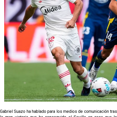
grandes ligas
Juanlu de vuelta a Sevilla para cerrar su fichaje a la
Premier
El Granada negocia con el Sevilla FC por Alberto
Flores
El Sevilla continúa con despidos y rechaza una
oferta de 420 millones por el club
El Sevilla mueve ficha por Robbie Ure: la opción 'A'
para el ataque nervionense
Gabriel Suazo ha hablado para los medios de comunicación tras