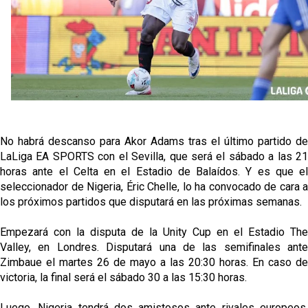
Sow muy cerca de cerrar su traspaso al Genoa
Oso es el siguiente en la lista para salir
El Sevilla FC oficializa la cesión de Rafa Mir al Aris
de Salónica
Juanlu se marcha traspasado al Bournemouth
No habrá descanso para Akor Adams tras el último partido de
LaLiga EA SPORTS con el Sevilla, que será el sábado a las 21
horas ante el Celta en el Estadio de Balaídos. Y es que el
seleccionador de Nigeria, Éric Chelle, lo ha convocado de cara a
los próximos partidos que disputará en las próximas semanas.
Empezará con la disputa de la Unity Cup en el Estadio The
Valley, en Londres. Disputará una de las semifinales ante
Zimbaue el martes 26 de mayo a las 20:30 horas. En caso de
victoria, la final será el sábado 30 a las 15:30 horas.
Luego, Nigeria tendrá dos amistosos ante rivales europeos.