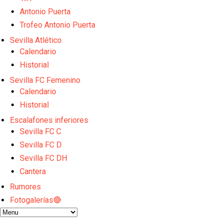
El dato que destaca a Agoumé entre las cinco gran
Juanlu de vuelta a Sevilla para cerrar su fichaje a l
Antonio Puerta
El Granada negocia con el Sevilla FC por Alberto Fl
Trofeo Antonio Puerta
El Sevilla continúa con despidos y rechaza una ofer
Sevilla Atlético
El Sevilla mueve ficha por Robbie Ure: la opción 'A'
Calendario
Historial
Sevilla FC Femenino
Calendario
Historial
Escalafones inferiores
Sevilla FC C
Sevilla FC D
Sevilla FC DH
Cantera
Rumores
Fotogalerías🔴