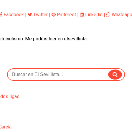
Facebook
|
Twitter
|
Pinterest
|
Linkedin
|
Whatsap
otociclismo. Me podéis leer en elsevillista.
ndes ligas
García