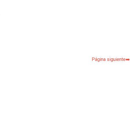
p
Página siguiente➡️