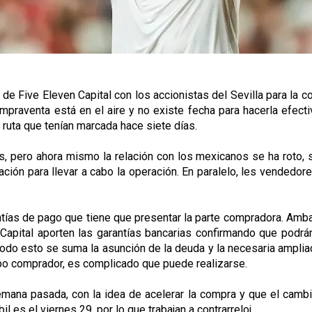
de Five Eleven Capital con los accionistas del Sevilla para la c
mpraventa está en el aire y no existe fecha para hacerla efecti
ruta que tenían marcada hace siete días.
s, pero ahora mismo la relación con los mexicanos se ha roto,
iación para llevar a cabo la operación. En paralelo, les vendedo
tías de pago que tiene que presentar la parte compradora. Amba
pital aporten las garantías bancarias confirmando que podrán 
odo esto se suma la asunción de la deuda y la necesaria ampliac
upo comprador, es complicado que puede realizarse.
emana pasada, con la idea de acelerar la compra y que el camb
l es el viernes 29, por lo que trabajan a contrarreloj.