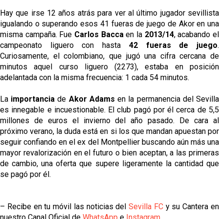
Hay que irse 12 años atrás para ver al último jugador sevillista
igualando o superando esos 41 fueras de juego de Akor en una
misma campaña. Fue
Carlos Bacca
en la
2013/14
, acabando e
campeonato liguero con hasta
42 fueras de juego
Curiosamente, el colombiano, que jugó una cifra cercana de
minutos aquel curso liguero (2273), estaba en posición
adelantada con la misma frecuencia: 1 cada 54 minutos.
La
importancia
de
Akor Adams
en la permanencia del Sevill
es innegable e incuestionable. El club pagó por él cerca de 5,5
millones de euros el invierno del año pasado. De cara al
próximo verano, la duda está en si los que mandan apuestan por
seguir confiando en el ex del Montpellier buscando aún más una
mayor revalorización en el futuro o bien aceptan, a las primeras
de cambio, una oferta que supere ligeramente la cantidad que
se pagó por él.
– Recibe en tu móvil las noticias del
Sevilla FC
y su Cantera e
nuestro Canal Oficial de
WhatsApp
e
Instagram
.