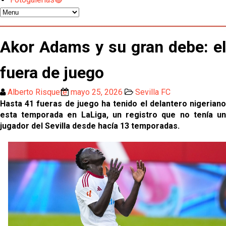
Miguel Sierra: La temporada pasada se vio
reflejado que podemos tirar para delante y
Akor Adams y su gran debe: el
trabajamos con ilusión
Diomande ya es madridista mientras Rodri agita el
mercado
fuera de juego
OFICIAL | Juanlu se marcha al Bournemouth
Alberto Risquete
mayo 25, 2026
Sevilla FC
Hasta 41 fueras de juego ha tenido el delantero nigeriano
esta temporada en LaLiga, un registro que no tenía un
Los posibles herederos del número 16 tras la
jugador del Sevilla desde hacía 13 temporadas.
marcha de Juanlu
Alberto Flores, muy cerca de convertirse en nuevo
jugador del Granada CF
El Granada negocia con el Sevilla FC por Alberto
Flores
El Sevilla continúa con despidos y rechaza una