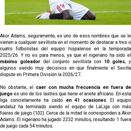
oferta de 420 millones por el club
El Sevilla mueve ficha por Robbie Ure: la opción 'A'
para el ataque nervionense
Crónica Pretemporada | Real Madrid 2-4 Sevilla FC
Akor Adams, seguramente, es uno de esos nombres que se le
Femenino
vienen a cualquier sevillista en el momento de destacar a tres o
cuatro futbolistas del equipo hispalense en la temporada
La revolución de José Ignacio Navarro en el Sevilla
2025/26. Y no es para menos, ya que el nigeriano ha sido el
FC
máximo goleador
del conjunto sevillista con
10 goles
, y
Análisis | El Sevilla FC cierra una pretemporada de
algunos siendo muy decisivos en que finalmente el Sevilla
contrastes antes del inicio de LaLiga
dispute en Primera División la 2026/27.
No obstante, el
caer con mucha frecuencia en fuera d
juego
es uno de los lastres que tiene el ariete africano. En esta
liga concretamente ha caído
en 41 ocasiones
. El equipo
andaluz ha terminado siendo el equipo de LaLiga con más
fueras de juego (102). Cerca de la mitad le corresponden a Akor
Adams. El nigeriano ha jugado 2232 minutos, resultando 1 fuera
de juego cada 54 minutos.