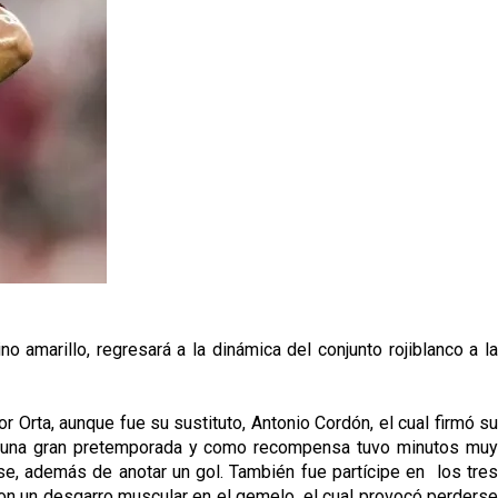
 amarillo, regresará a la dinámica del conjunto rojiblanco a la
or Orta, aunque fue su sustituto, Antonio Cordón, el cual firmó su
zó una gran pretemporada y como recompensa tuvo minutos muy
se, además de anotar un gol. También fue partícipe en los tres
con un desgarro muscular en el gemelo, el cual provocó perderse