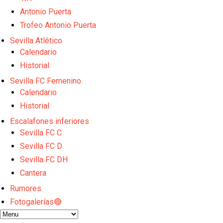
Atlético y Getafe agitan el mercado de LaLiga
Luis García Plaza: No sufrir ya es un paso adelante
Antonio Puerta
El Sevilla FC plantea ampliar hasta cinco fichajes m
Trofeo Antonio Puerta
Djibril Sow pone rumbo a Italia para firmar su nuev
Sevilla Atlético
Kochorashvili, seria opción para reforzar el centro 
Calendario
Historial
Sevilla FC Femenino
Calendario
Historial
Escalafones inferiores
Sevilla FC C
Sevilla FC D
Sevilla FC DH
Cantera
Rumores
Fotogalerías🔴