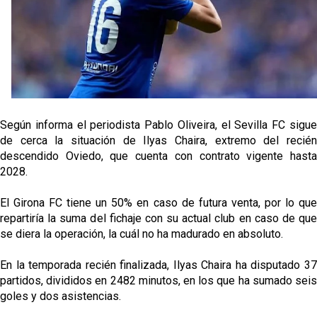
Sow muy cerca de cerrar su traspaso al Genoa
Oso es el siguiente en la lista para salir
Banquillos confirmados: así queda la cantera del
Sevilla Femenino para la 2026/27
Según informa el periodista Pablo Oliveira, el Sevilla FC sigue
Celta y Rayo agitan el mercado de La Liga
de cerca la situación de Ilyas Chaira, extremo del recién
descendido Oviedo, que cuenta con contrato vigente hasta
2028.
Previa | El Sevilla FC cierra la pretemporada con el
exigente choque ante el Bayer Leverkusen
El Girona FC tiene un 50% en caso de futura venta, por lo que
repartiría la suma del fichaje con su actual club en caso de que
se diera la operación, la cuál no ha madurado en absoluto.
En la temporada recién finalizada, Ilyas Chaira ha disputado 37
partidos, divididos en 2482 minutos, en los que ha sumado seis
goles y dos asistencias.