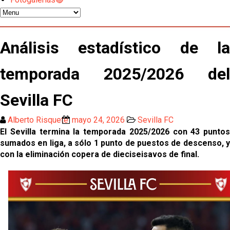
El Sevilla FC oficializa la cesión de Rafa Mir al Aris
de Salónica
Juanlu se marcha traspasado al Bournemouth
Análisis estadístico de la
temporada 2025/2026 del
Emery quiere pescar en el Atleti , el Villareal ya
tiene nuevo portero y el Getafe mueve ficha... Las
últimas novedades del mercado de La Liga
Sevilla FC
Vargas y Sow se incorporan al grupo en la sesión
del martes
Alberto Risquete
mayo 24, 2026
Sevilla FC
El Sevilla termina la temporada 2025/2026 con 43 puntos
Odysseas Vlachodimos: “El objetivo es mejorar la
sumados en liga, a sólo 1 punto de puestos de descenso, y
temporada pasada”
con la eliminación copera de dieciseisavos de final.
El Sevilla FC empieza a inscribir a los nuevos
fichajes
Opinión | "Carta abierta a Alberto Flores" por Rafa
García