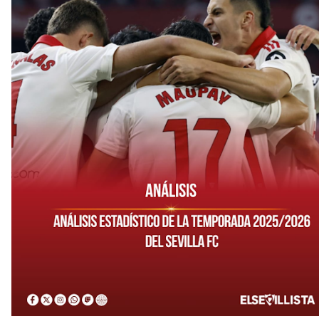
El Sevilla oficializa el traspaso de Sow
Miguel Sierra: La temporada pasada se vio
reflejado que podemos tirar para delante y
trabajamos con ilusión
Diomande ya es madridista mientras Rodri agita el
mercado
OFICIAL | Juanlu se marcha al Bournemouth