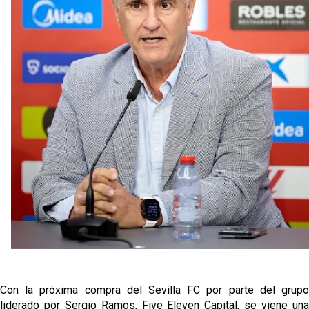
para el ataque nervionense
Los contratiempos para García Plaza por la mala
gestión de un inválido Consejo
La revolución de José Ignacio Navarro en el Sevilla
FC
Análisis | El Sevilla FC cierra una pretemporada de
contrastes antes del inicio de LaLiga
Joan Jordán cerca de salir del Sevilla FC
Con la próxima compra del Sevilla FC por parte del grupo
liderado por Sergio Ramos, Five Eleven Capital, se viene una