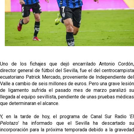
Sow muy cerca de cerrar su traspaso al Genoa
Oso es el siguiente en la lista para salir
El Sevilla FC oficializa la cesión de Rafa Mir al Aris
de Salónica
Juanlu se marcha traspasado al Bournemouth
Uno de los fichajes que dejó encarrilado Antonio Cordón,
director general de fútbol del Sevilla, fue el del centrocampista
ecuatoriano Patrick Mercado, proveniente de Independiente del
Valle a cambio de seis millones de euros. Pero una grave lesión
de ligamento sufrida el pasado mes de marzo paralizó su
llegada al equipo sevillista, pendiente de unas pruebas médicas
que determinaran el alcance.
Y, en la tarde de hoy, el programa de Canal Sur Radio
'El
Pelotazo'
ha informado que el Sevilla ha descartado su
incorporación para la próxima temporada debido a la gravedad