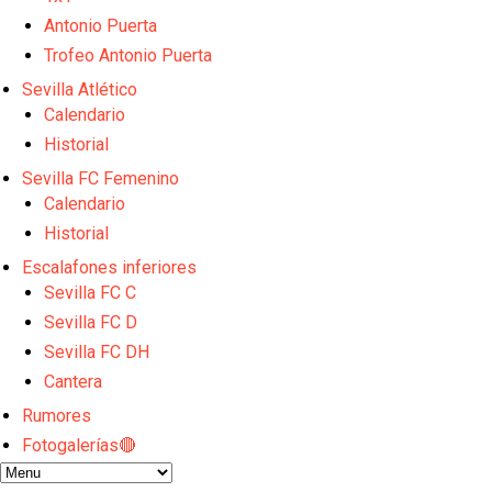
Endrick y Marc Bernal protagonizan las ofertas más
El Sevilla Juvenil A última detalles en Canarias par
Antonio Puerta
La cita ante el Espanyol a domicilio ya tiene horario
Trofeo Antonio Puerta
El dato que destaca a Agoumé entre las cinco gran
Sevilla Atlético
Juanlu de vuelta a Sevilla para cerrar su fichaje a l
Calendario
El Granada negocia con el Sevilla FC por Alberto Fl
Historial
Sevilla FC Femenino
Calendario
Historial
Escalafones inferiores
Sevilla FC C
Sevilla FC D
Sevilla FC DH
Cantera
Rumores
Fotogalerías🔴