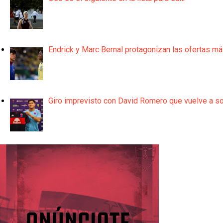
Endrick y Marc Bernal protagonizan las ofertas m
Giro imprevisto con David Romero que vuelve a son