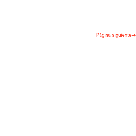
p
Página siguiente➡️