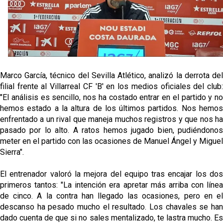
Opinión | "Carta abierta a Alberto Flores" por Rafa
García
El Sevilla oficializa el traspaso de Sow
Miguel Sierra: La temporada pasada se vio
Marco García, técnico del Sevilla Atlético, analizó la derrota del
reflejado que podemos tirar para delante y
filial frente al Villarreal CF 'B' en los medios oficiales del club:
trabajamos con ilusión
"El análisis es sencillo, nos ha costado entrar en el partido y no
Diomande ya es madridista mientras Rodri agita el
hemos estado a la altura de los últimos partidos. Nos hemos
mercado
enfrentado a un rival que maneja muchos registros y que nos ha
pasado por lo alto. A ratos hemos jugado bien, pudiéndonos
meter en el partido con las ocasiones de Manuel Ángel y Miguel
Sierra".
El entrenador valoró la mejora del equipo tras encajar los dos
primeros tantos: "La intención era apretar más arriba con línea
de cinco. A la contra han llegado las ocasiones, pero en el
descanso ha pesado mucho el resultado. Los chavales se han
dado cuenta de que si no sales mentalizado, te lastra mucho. Es