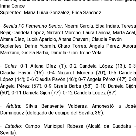
Inma Conce
Suplentes: María Luisa González, Elisa Sánchez
-
Sevilla FC Femenino Senior:
Noemí García, Elsa Indias, Teres
Bejar, Candela López, Nazaret Moreno, Laura Lancha, Marta Acal,
Aitana Díez, Lucía Aparicio, Aitana Chavarri, Claudia Pavón
Suplentes: Dafne Yasmín, Charo Torres, Ángela Pérez, Aurora
Manzano, Gisela Barba, Daniela Gijón, Irene Vela
-
Goles
: 0-1 Aitana Díez (1'); 0-2 Candela López (13'); 0-
Claudia Pavón (16'); 0-4 Nazaret Moreno (20'); 0-5 Candela
López (44'); 0-6 Claudia Pavón (46'); 0-7 Ángela Pérez (47'); 0-8
Ángela Pérez (57'); 0-9 Gisela Barba (58'); 0-10 Daniela Gijón
(60'); 0-11 Daniela Gijón (77'); 0-12 Candela López (87')
-
Árbitra
: Silvia Benavente Valderas. Amonestó a Jos
Domínguez (delegado de equipo del Sevilla, 35').
-
Estadio
: Campo Municipal Rabesa (Alcalá de Guadaíra -
Sevilla).