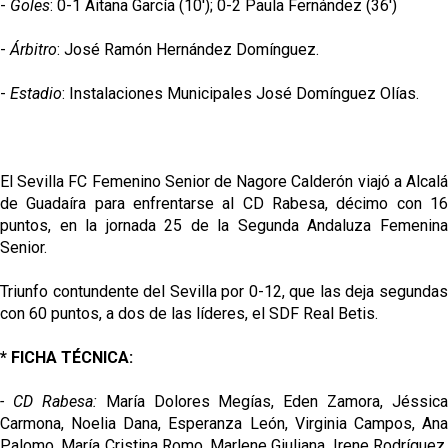
-
Goles
: 0-1 Aitana García (10'); 0-2 Paula Fernández (36')
-
Árbitro
: José Ramón Hernández Domínguez.
-
Estadio
: Instalaciones Municipales José Domínguez Olías.
El Sevilla FC Femenino Senior de Nagore Calderón viajó a Alcalá
de Guadaíra para enfrentarse al CD Rabesa, décimo con 16
puntos, en la jornada 25 de la Segunda Andaluza Femenina
Senior.
Triunfo contundente del Sevilla por 0-12, que las deja segundas
con 60 puntos, a dos de las líderes, el SDF Real Betis.
* FICHA TÉCNICA:
- CD Rabesa:
María Dolores Megías, Eden Zamora, Jéssica
Carmona, Noelia Dana, Esperanza León, Virginia Campos, Ana
Palomo, María Cristina Romo, Marlene Giuliana, Irene Rodríguez,