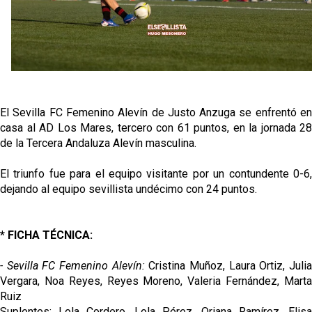
El Sevilla oficializa el traspaso de Sow
Miguel Sierra: La temporada pasada se vio
reflejado que podemos tirar para delante y
trabajamos con ilusión
Diomande ya es madridista mientras Rodri agita el
mercado
El Sevilla FC Femenino Alevín de Justo Anzuga se enfrentó en
casa al AD Los Mares, tercero con 61 puntos, en la jornada 28
OFICIAL | Juanlu se marcha al Bournemouth
de la Tercera Andaluza Alevín masculina.
El triunfo fue para el equipo visitante por un contundente 0-6,
dejando al equipo sevillista undécimo con 24 puntos.
* FICHA TÉCNICA:
- Sevilla FC Femenino Alevín:
Cristina Muñoz, Laura Ortiz, Juli
Vergara, Noa Reyes, Reyes Moreno, Valeria Fernández, Marta
Ruiz
Suplentes: Lola Cordero, Lola Pérez, Oriana Ramírez, Elisa