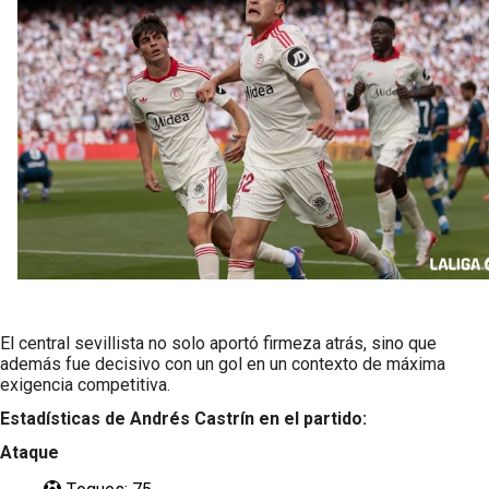
Oso es el siguiente en la lista para salir
Banquillos confirmados: así queda la cantera del
Sevilla Femenino para la 2026/27
Celta y Rayo agitan el mercado de La Liga
Previa | El Sevilla FC cierra la pretemporada con el
exigente choque ante el Bayer Leverkusen
El central sevillista no solo aportó firmeza atrás, sino que
además fue decisivo con un gol en un contexto de máxima
exigencia competitiva.
Estadísticas de Andrés Castrín en el partido:
Ataque