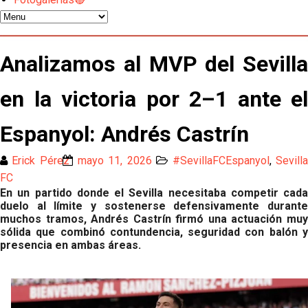
El Sevilla C se queda en Tercera Federación
Analizamos al MVP del Sevilla
Atlético y Getafe agitan el mercado de LaLiga
en la victoria por 2–1 ante el
Luis García Plaza: No sufrir ya es un paso adelante
Espanyol: Andrés Castrín
El Sevilla FC plantea ampliar hasta cinco fichajes
Erick Pérez
mayo 11, 2026
#SevillaFCEspanyol
,
Sevill
más antes del cierre
FC
En un partido donde el Sevilla necesitaba competir cada
Djibril Sow pone rumbo a Italia para firmar su nuevo
duelo al límite y sostenerse defensivamente durante
contrato con el Genoa
muchos tramos, Andrés Castrín firmó una actuación muy
sólida que combinó contundencia, seguridad con balón y
Kochorashvili, seria opción para reforzar el centro
presencia en ambas áreas.
del campo sevillista
Sow muy cerca de cerrar su traspaso al Genoa