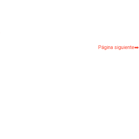
p
Página siguiente➡️