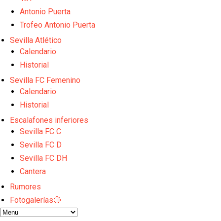
El Sevilla FC plantea ampliar hasta cinco fichajes m
Djibril Sow pone rumbo a Italia para firmar su nuev
Antonio Puerta
Kochorashvili, seria opción para reforzar el centro 
Trofeo Antonio Puerta
Sow muy cerca de cerrar su traspaso al Genoa
Sevilla Atlético
El Tribunal Superior de Justicia concede la cautelar
Calendario
Historial
Sevilla FC Femenino
Calendario
Historial
Escalafones inferiores
Sevilla FC C
Sevilla FC D
Sevilla FC DH
Cantera
Rumores
Fotogalerías🔴