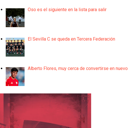
Oso es el siguiente en la lista para salir
El Sevilla C se queda en Tercera Federación
Alberto Flores, muy cerca de convertirse en nuevo