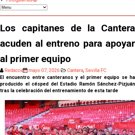
Djibril Sow pone rumbo a Italia para firmar su nuevo
contrato con el Genoa
Kochorashvili, seria opción para reforzar el centro
Los capitanes de la Cantera
del campo sevillista
acuden al entreno para apoyar
Sow muy cerca de cerrar su traspaso al Genoa
al primer equipo
Oso es el siguiente en la lista para salir
Redacción
mayo 07, 2026
Cantera
,
Sevilla FC
El encuentro entre canteranos y el primer equipo se ha
El Sevilla FC oficializa la cesión de Rafa Mir al Aris
producido el césped del Estadio Ramón Sánchez-Pizjuán
de Salónica
tras la celebración del entrenamiento de esta tarde
Juanlu se marcha traspasado al Bournemouth
Emery quiere pescar en el Atleti , el Villareal ya
tiene nuevo portero y el Getafe mueve ficha... Las
últimas novedades del mercado de La Liga