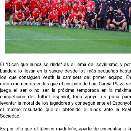
Vargas y Sow se incorporan al grupo en la sesión
del martes
Odysseas Vlachodimos: “El objetivo es mejorar la
temporada pasada”
El Sevilla FC empieza a inscribir a los nuevos
fichajes
Opinión | "Carta abierta a Alberto Flores" por Rafa
García
El "Dicen que nunca se rinde" es el lema del sevillismo, y por
bandera lo llevan en la sangre desde los más pequeños hasta
los que consiguen vestir la camiseta del primer equipo. En
estos momentos en los que el conjunto de Luis García Plaza se
juega el ser o no ser la próxima temporada en la máxima
competición del fútbol español, todo apoyo es poco para
levantar la moral de los jugadores y conseguir ante el Espanyol
el mismo resultado que el obtenido el lunes ante la Real
Sociedad.
Es por ello que el técnico madrileño, aparte de concentrar a la